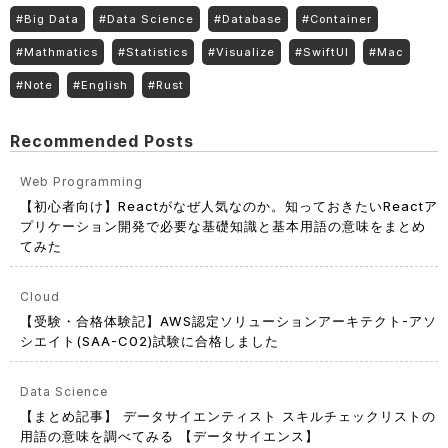
#
Big Data
#
Data Science
#
Database
#
Container
#
Mathmatics
#
Statistics
#
Visualize
#
SwiftUI
#
Mac
#
Note
#
English
#
Rust
Recommended Posts
Web Programming
【初心者向け】Reactがなぜ人気なのか。知っておきたいReactア
プリケーション開発で必要な基礎知識と基本用語の意味をまとめ
てみた
Cloud
【受験・合格体験記】AWS認定ソリューションアーキテクト-アソ
シエイト(SAA-C02)試験に合格しました
Data Science
【まとめ記事】 データサイエンティスト スキルチェックリストの
用語の意味を調べてみる 【データサイエンス】